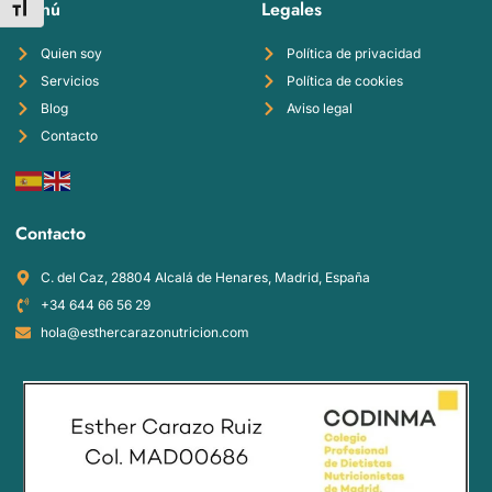
Menú
Legales
Alternar tamaño de letra
Quien soy
Política de privacidad
Servicios
Política de cookies
Blog
Aviso legal
Contacto
Contacto
C. del Caz, 28804 Alcalá de Henares, Madrid, España
+34 644 66 56 29
hola@esthercarazonutricion.com